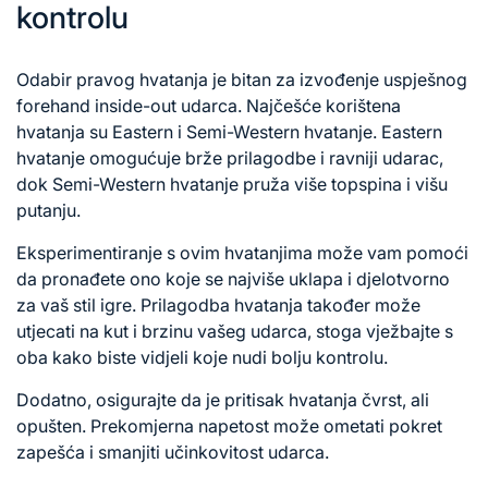
kontrolu
Odabir pravog hvatanja je bitan za izvođenje uspješnog
forehand inside-out udarca. Najčešće korištena
hvatanja su Eastern i Semi-Western hvatanje. Eastern
hvatanje omogućuje brže prilagodbe i ravniji udarac,
dok Semi-Western hvatanje pruža više topspina i višu
putanju.
Eksperimentiranje s ovim hvatanjima može vam pomoći
da pronađete ono koje se najviše uklapa i djelotvorno
za vaš stil igre. Prilagodba hvatanja također može
utjecati n
a kut
i brzinu vašeg udarca, stoga vježbajte s
oba kako biste vidjeli koje nudi bolju kontrolu.
Dodatno, osigurajte da je pritisak hvatanja čvrst, ali
opušten. Prekomjerna napetost može ometati pokret
zapešća i smanjiti učinkovitost udarca.