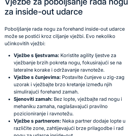
Vježbe za poboljšanje rada nogu
za inside-out udarce
Poboljšanje rada nogu za forehand inside-out udarce
može se postići kroz ciljanje vježbi. Evo nekoliko
učinkovitih vježbi:
Vježbe s ljestvama:
Koristite agility ljestve za
vježbanje brzih pokreta nogu, fokusirajući se na
lateralne korake i održavanje ravnoteže.
Vježbe s čunjevima:
Postavite čunjeve u zig-zag
uzorak i vježbajte brzo kretanje između njih
simulirajući forehand zamah.
Sjenoviti zamah:
Bez lopte, vježbajte rad nogu i
mehaniku zamaha, naglašavajući pravilno
pozicioniranje i ravnotežu.
Vježbe s partnerom:
Neka partner dodaje lopte u
različite zone, zahtijevajući brze prilagodbe i rad
nogu za udarce inside-out.