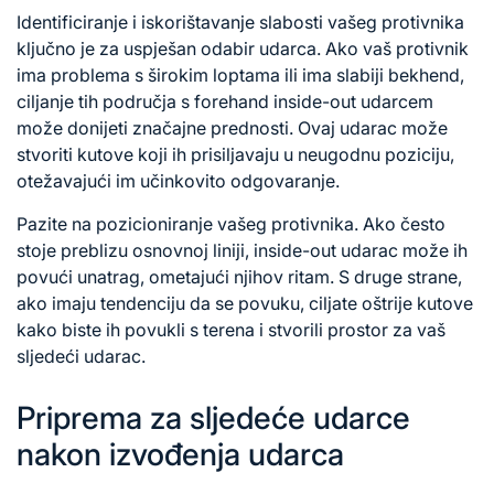
Identificiranje i iskorištavanje slabosti vašeg protivnika
ključno je za uspješan
odabir udarca
. Ako vaš protivnik
ima problema s širokim loptama ili ima slabiji bekhend,
ciljanje tih područja s forehand inside-out udarcem
može donijeti značajne prednosti. Ovaj udarac može
stvoriti kutove koji ih prisiljavaju u neugodnu poziciju,
otežavajući im učinkovito odgovaranje.
Pazite na pozicioniranje vašeg protivnika. Ako često
stoje preblizu osnovnoj liniji, inside-out udarac može ih
povući unatrag, ometajući njihov ritam. S druge strane,
ako imaju tendenciju da se povuku, ciljate oštrije kutove
kako biste ih povukli s terena i stvorili prostor za vaš
sljedeći udarac.
Priprema za sljedeće udarce
nakon izvođenja udarca