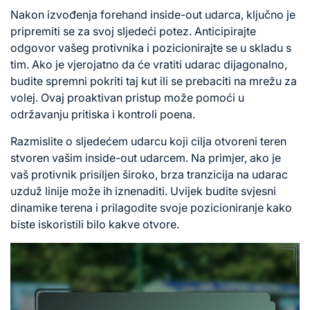
Nakon izvođenja forehand inside-out udarca, ključno je
pripremiti se za svoj sljedeći potez. Anticipirajte
odgovor vašeg protivnika i pozicionirajte se u skladu s
tim. Ako je vjerojatno da će vratiti udarac dijagonalno,
budite spremni pokriti taj kut ili se prebaciti na mrežu za
volej. Ovaj proaktivan pristup može pomoći u
održavanju pritiska i kontroli poena.
Razmislite o sljedećem udarcu koji cilja otvoreni teren
stvoren vašim inside-out udarcem. Na primjer, ako je
vaš protivnik prisiljen široko, brza tranzicija na udarac
uzduž linije može ih iznenaditi. Uvijek budite svjesni
dinamike terena i prilagodite svoje pozicioniranje kako
biste iskoristili bilo kakve otvore.