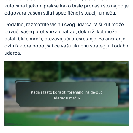
kutovima tijekom prakse kako biste pronašli što najbolje
odgovara vašem stilu i specifičnoj situaciji u meču.
Dodatno, razmotrite visinu svog udarca. Viši kut može
povući vašeg protivnika unatrag, dok niži kut može
ostati bliže mreži, otežavajući presretanje. Balansiranje
ovih faktora poboljšat će vašu ukupnu strategiju i
odabir
udarca
.