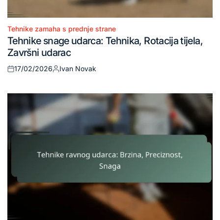
Tehnike zamaha s prednje strane
Posted
Tehnike snage udarca: Tehnika, Rotacija tijela,
in
Završni udarac
17/02/2026
Ivan Novak
Posted
Posted
on
by