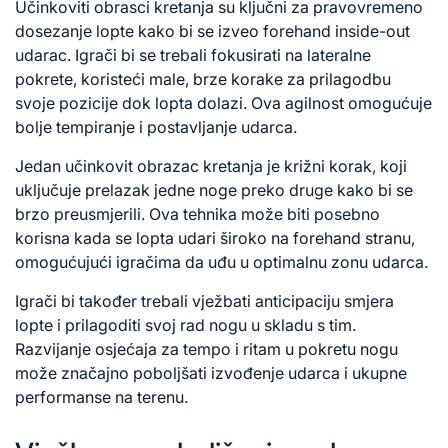
Učinkoviti obrasci kretanja su ključni za pravovremeno
dosezanje lopte kako bi se izveo forehand inside-out
udarac. Igrači bi se trebali fokusirati na lateralne
pokrete, koristeći male, brze korake za prilagodbu
svoje pozicije dok lopta dolazi. Ova agilnost omogućuje
bolje tempiranje i postavljanje udarca.
Jedan učinkovit obrazac kretanja je križni korak, koji
uključuje prelazak jedne noge preko druge kako bi se
brzo preusmjerili. Ova tehnika može biti posebno
korisna kada se lopta udari široko na forehand stranu,
omogućujući igračima da uđu u optimalnu zonu udarca.
Igrači bi također trebali vježbati anticipaciju smjera
lopte i prilagoditi svoj rad nogu u skladu s tim.
Razvijanje osjećaja za tempo i ritam u pokretu nogu
može značajno poboljšati izvođenje udarca i ukupne
performanse na terenu.