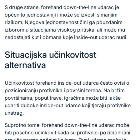
S druge strane, forehand down-the-line udarac je
općenito jednostavniji i može se izvesti s manjim
rizikom. Njegova jednostavnost čini ga pouzdanim
izborom u situacijama visokog pritiska, ali može mu
nedostajati kut i obmana koje inside-out udarac nudi.
Situacijska učinkovitost
alternativa
Učinkovitost forehand inside-out udarca često ovisi o
pozicioniranju protivnika i površini terena. Na bržim
površinama, poput trave, igračima može biti lakše
udariti duboke inside-out udarce koji tjeraju protivnike
unatrag.
Suprotno tome, forehand down-the-line udarac može
biti posebno učinkovit kada su protivnici pozicionirani
previše prema bočnim linijama. Ovaj udarac može ih