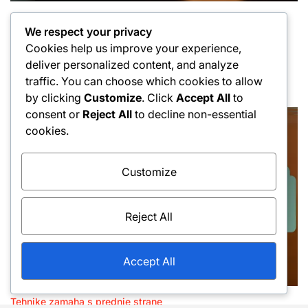
Tehnike zamaha s prednje strane
Posted
We respect your privacy
Tehnike ravnog udarca: Brzina, Preciznost,
in
Cookies help us improve your experience,
Snaga
deliver personalized content, and analyze
16/02/2026
Ivan Novak
Posted
Posted
traffic. You can choose which cookies to allow
on
by
by clicking
Customize
. Click
Accept All
to
consent or
Reject All
to decline non-essential
cookies.
Customize
Reject All
Accept All
Tehnike zamaha s prednje strane