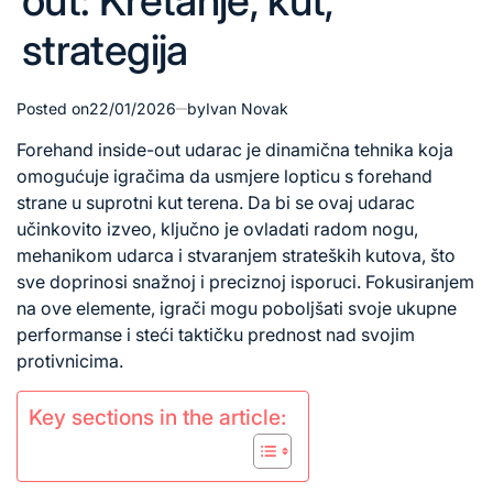
out: Kretanje, kut,
strategija
Posted on
22/01/2026
by
Ivan Novak
Forehand inside-out udarac je dinamična tehnika koja
omogućuje igračima da usmjere lopticu s forehand
strane u suprotni kut terena. Da bi se ovaj udarac
učinkovito izveo, ključno je ovladati radom nogu,
mehanikom udarca i stvaranjem strateških kutova, što
sve doprinosi snažnoj i preciznoj isporuci. Fokusiranjem
na ove elemente, igrači mogu poboljšati svoje ukupne
performanse i steći taktičku prednost nad svojim
protivnicima.
Key sections in the article: