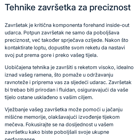
Tehnike završetka za preciznost
Završetak je kritična komponenta forehand inside-out
udarca. Potpun završetak ne samo da poboljšava
preciznost, već također sprječava ozljede. Nakon što
kontaktirate loptu, dopustite svom reketu da nastavi
svoj put prema gore i preko vašeg tijela.
Uobičajena tehnika je završiti s reketom visoko, idealno
iznad vašeg ramena, što pomaže u održavanju
ravnoteže i priprema vas za sljedeći udarac. Završetak
bi trebao biti prirodan i fluidan, osiguravajući da vaše
tijelo ostane usklađeno s vašim ciljem.
Vježbanje vašeg završetka može pomoći u jačanju
mišićne memorije, olakšavajući izvođenje tijekom
mečeva. Fokusirajte se na dosljednost u vašem
završetku kako biste poboljšali svoje ukupne
performanse.