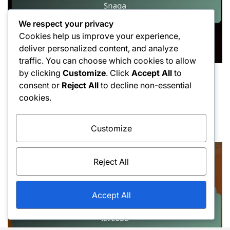
We respect your privacy
Cookies help us improve your experience,
deliver personalized content, and analyze
traffic. You can choose which cookies to allow
by clicking
Customize
. Click
Accept All
to
Tehnike zamaha s prednje strane
Posted
consent or
Reject All
to decline non-essential
Tehnike ravnog udarca: Brzina, Preciznost,
in
cookies.
Snaga
16/02/2026
Ivan Novak
Posted
Posted
Customize
on
by
Reject All
Accept All