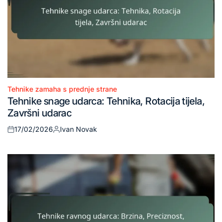
Tehnike zamaha s prednje strane
Posted
Tehnike snage udarca: Tehnika, Rotacija tijela,
in
Završni udarac
17/02/2026
Ivan Novak
Posted
Posted
on
by