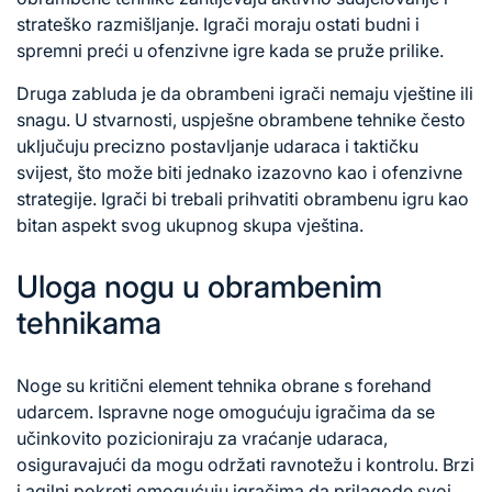
strateško razmišljanje. Igrači moraju ostati budni i
spremni preći u ofenzivne igre kada se pruže prilike.
Druga zabluda je da obrambeni igrači nemaju vještine ili
snagu. U stvarnosti, uspješne obrambene tehnike često
uključuju precizno postavljanje udaraca i taktičku
svijest, što može biti jednako izazovno kao i ofenzivne
strategije. Igrači bi trebali prihvatiti obrambenu igru kao
bitan aspekt svog ukupnog skupa vještina.
Uloga nogu u obrambenim
tehnikama
Noge su kritični element tehnika obrane s forehand
udarcem. Ispravne noge omogućuju igračima da se
učinkovito pozicioniraju za vraćanje udaraca,
osiguravajući da mogu održati ravnotežu i kontrolu. Brzi
i agilni pokreti omogućuju igračima da prilagode svoj