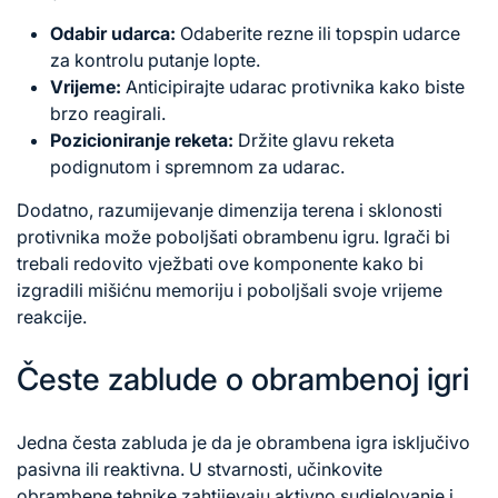
Odabir udarca:
Odaberite rezne ili topspin udarce
za kontrolu putanje lopte.
Vrijeme:
Anticipirajte udarac protivnika kako biste
brzo reagirali.
Pozicioniranje reketa:
Držite glavu reketa
podignutom i spremnom za udarac.
Dodatno, razumijevanje dimenzija terena i sklonosti
protivnika može poboljšati obrambenu igru. Igrači bi
trebali redovito vježbati ove komponente kako bi
izgradili mišićnu memoriju i poboljšali svoje vrijeme
reakcije.
Česte zablude o obrambenoj igri
Jedna česta zabluda je da je obrambena igra isključivo
pasivna ili reaktivna. U stvarnosti, učinkovite
obrambene tehnike zahtijevaju aktivno sudjelovanje i