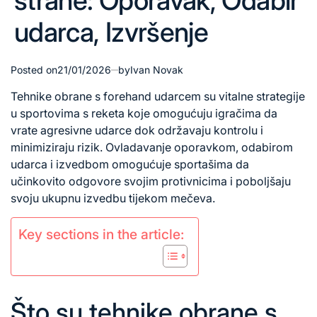
strane: Oporavak, Odabir
udarca, Izvršenje
Posted on
21/01/2026
by
Ivan Novak
Tehnike obrane s forehand udarcem su vitalne strategije
u sportovima s reketa koje omogućuju igračima da
vrate agresivne udarce dok održavaju kontrolu i
minimiziraju rizik. Ovladavanje oporavkom, odabirom
udarca i izvedbom omogućuje sportašima da
učinkovito odgovore svojim protivnicima i poboljšaju
svoju ukupnu izvedbu tijekom mečeva.
Key sections in the article:
Što su tehnike obrane s