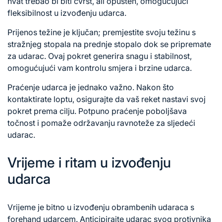
hvat trebao bi biti čvrst, ali opušten, omogućujući
fleksibilnost u izvođenju udarca.
Prijenos težine je ključan; premjestite svoju težinu s
stražnjeg stopala na prednje stopalo dok se pripremate
za udarac. Ovaj pokret generira snagu i stabilnost,
omogućujući vam kontrolu smjera i brzine udarca.
Praćenje udarca je jednako važno. Nakon što
kontaktirate loptu, osigurajte da vaš reket nastavi svoj
pokret prema cilju. Potpuno praćenje poboljšava
točnost i pomaže održavanju ravnoteže za sljedeći
udarac.
Vrijeme i ritam u izvođenju
udarca
Vrijeme je bitno u izvođenju obrambenih udaraca s
forehand udarcem. Anticipirajte udarac svog protivnika