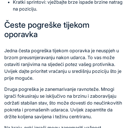
Kratki sprintovi: vježbajte brze ispade brzine natrag
na poziciju.
Česte pogreške tijekom
oporavka
Jedna česta pogreška tijekom oporavka je neuspjeh u
brzom preusmjeravanju nakon udarca. To vas može
ostaviti ranjivima na sljedeći potez vašeg protivnika.
Uvijek dajte prioritet vraćanju u središnju poziciju što je
prije moguće.
Druga pogreška je zanemarivanje ravnoteže. Mnogi
igrači fokusiraju se isključivo na brzinu i zaboravljaju
održati stabilan stav, što može dovesti do neučinkovitih
pokreta i promašenih udaraca. Uvijek zapamtite da
držite koljena savijena i težinu centriranu.
Na kraju, neki igrači mogu zanemariti važnost